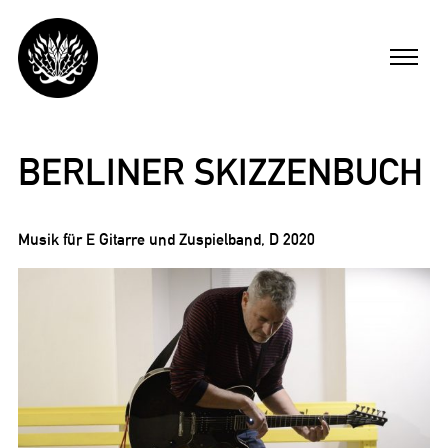
Skip
to
Menu
content
ARBEITEN
BERLINER SKIZZENBUCH
FILME
Musik für E Gitarre und Zuspielband, D 2020
MICHAEL BUSCH
AKTUELL
ENGLISH