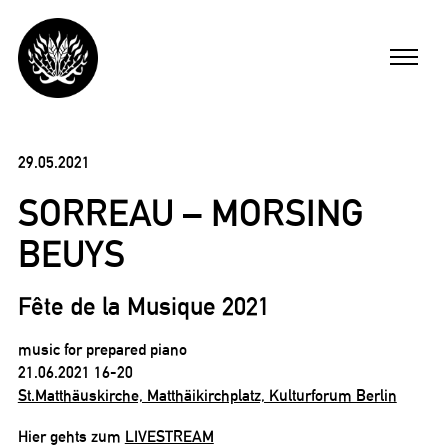
Skip
to
Menu
content
ARBEITEN
29.05.2021
SORREAU – MORSING
FILME
BEUYS
MICHAEL BUSCH
Fête de la Musique 2021
AKTUELL
music for prepared piano
21.06.2021 16-20
St.Matthäuskirche, Matthäikirchplatz, Kulturforum Berlin
ENGLISH
Hier gehts zum
LIVESTREAM