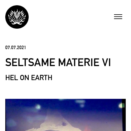
Skip
to
Menu
content
ARBEITEN
07.07.2021
SELTSAME MATERIE VI
FILME
HEL ON EARTH
MICHAEL BUSCH
AKTUELL
ENGLISH